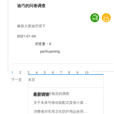
迪巧的问卷调查
5
麻烦大家抽空填下
2021-01-04
浏览量：0
yanhuaming
1
2
3
4
5
6
7
8
9
10
下一页
末页
关于性别歧视语的调查
最新调查
关于未来可移动装配式度假小屋…
消费者对常用卫生防护用品使用…