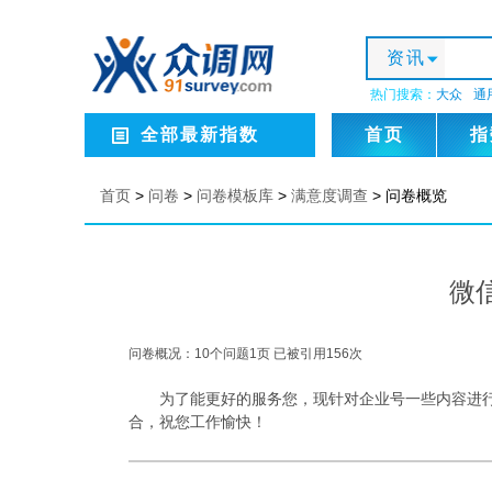
资讯
热门搜索：
大众
通
全部最新指数
首页
指
首页
>
问卷
>
问卷模板库
>
满意度调查
>
问卷概览
微
问卷概况：
10
个问题
1
页 已被引用
156
次
为了能更好的服务您，现针对企业号一些内容进
合，祝您工作愉快！