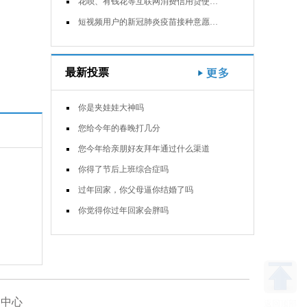
花呗、有钱花等互联网消费信用贷使…
短视频用户的新冠肺炎疫苗接种意愿…
最新投票
你是夹娃娃大神吗
您给今年的春晚打几分
您今年给亲朋好友拜年通过什么渠道
你得了节后上班综合症吗
过年回家，你父母逼你结婚了吗
你觉得你过年回家会胖吗
助中心
返回顶部