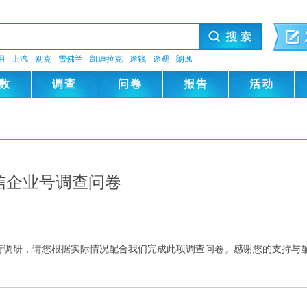
用
上汽
别克
雪佛兰
凯迪拉克
途锐
途观
朗逸
数
调查
问卷
报告
活动
信企业号调查问卷
行调研，请您根据实际情况配合我们完成此项调查问卷。感谢您的支持与