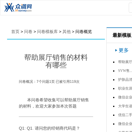
首页
>
问卷
>
问卷模板库
>
其他
>
问卷概览
最新模板
帮助展厅销售的材料
帮助展厅销售的材料有哪
有哪些
SVW售后非技术培训专项问卷-车…
护肤品消费者调
问卷概况：
7
个问题
1
页 已被引用
119
次
职业生涯人物访
微信企业号调查问
本问卷希望收集可以帮助展厅销售
的材料，欢迎大家参加本次答题
大学生读书习惯调查问
优信二手车用户调
微信企业号调查问
Q1: Q1. 请问您的经销商代码是？