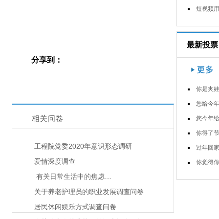
短视频用户的新冠肺炎疫苗接种意愿
最新投票
分享到：
你是夹娃娃大神
您给今年的春晚打几
相关问卷
您今年给亲朋好友拜年通过什么渠
你得了节后上班综合症
工程院党委2020年意识形态调研
过年回家，你父母逼你结婚了
爱情深度调查
你觉得你过年回家会胖
有关日常生活中的焦虑…
关于养老护理员的职业发展调查问卷
居民休闲娱乐方式调查问卷