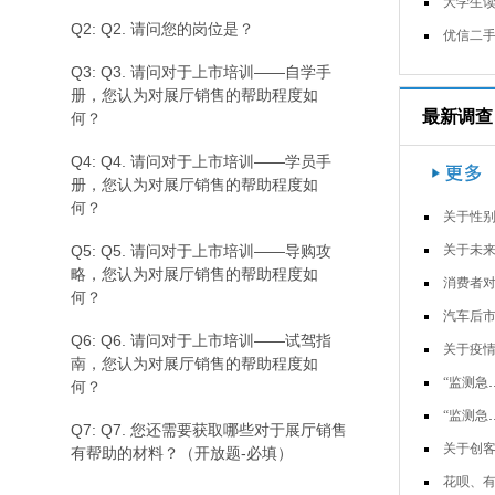
大学生读书习惯调查问
Q2: Q2. 请问您的岗位是？
优信二手车用户调
Q3: Q3. 请问对于上市培训——自学手
册，您认为对展厅销售的帮助程度如
最新调查
何？
Q4: Q4. 请问对于上市培训——学员手
册，您认为对展厅销售的帮助程度如
何？
关于性别歧视语的调
Q5: Q5. 请问对于上市培训——导购攻
关于未来可移动装配式度假小屋的市
略，您认为对展厅销售的帮助程度如
消费者对常用卫生防护用品使用和认
何？
汽车后市场消费行为调查-副
Q6: Q6. 请问对于上市培训——试驾指
关于疫情下宅经济的调查问
南，您认为对展厅销售的帮助程度如
“监测急救背心&rd…
何？
“监测急救背心&rd…
Q7: Q7. 您还需要获取哪些对于展厅销售
关于创客思想与小学科学课程结合现
有帮助的材料？（开放题-必填）
花呗、有钱花等互联网消费信用贷使